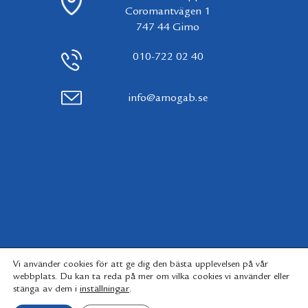
Coromantvägen 1
747 44 Gimo
010-722 02 40
info@amogab.se
Vi använder cookies för att ge dig den bästa upplevelsen på vår
webbplats. Du kan ta reda på mer om vilka cookies vi använder eller
inställningar
.
stänga av dem i