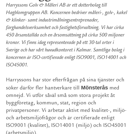
Harryssons Golv & Måleri AB är ett dotterbolag till
Hagblomgruppen AB. Koncernen bedriver måleri-, golv-, kakel
& klinker- samt industrimålningsentreprenader,
färghandelsverksamhet och fastighetsförvaltning. Vi har cirka
450 årsanställda och en årsomsättning på cirka 500 miljoner
kronor. Vi finns idag representerade på ett 30-tal orter i
Sverige och har vårt huvudkontoret i Kalmar. Samtliga bolag i
koncernen är ISO-certifierade enligt ISO9001, ISO14001 och
ISO45001.
Harryssons har stor efterfrågan på sina tjänster och
Mönsterås
söker därför fler hantverkare till
med
omnejd. Vi utför såväl små som stora projekt åt
byggföretag, kommun, stat, region och
privatpersoner. Vi arbetar aktivt med kvalitet-, miljö-
och arbetsmiljöfrågor och är certifierade enligt
ISO9001 (kvalitet), ISO14001 (miljö) och ISO45001
(arbetsmiljö).